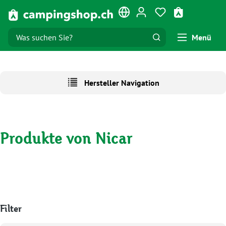
Zum Hauptinhalt springen
Du hast 0 Produk
Warenkorb e
Menü
Hersteller Navigation
Produkte von Nicar
Filter