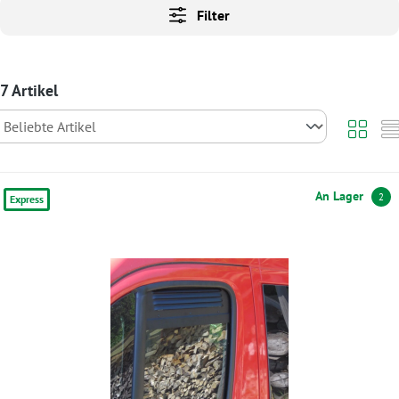
Filter
7 Artikel
An Lager
2
Express