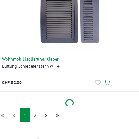
Wohnmobil Isolierung, Kleber
Lüftung Schiebefenster VW T4
CHF 82.00
Loading...
Seite
Seite
1
2