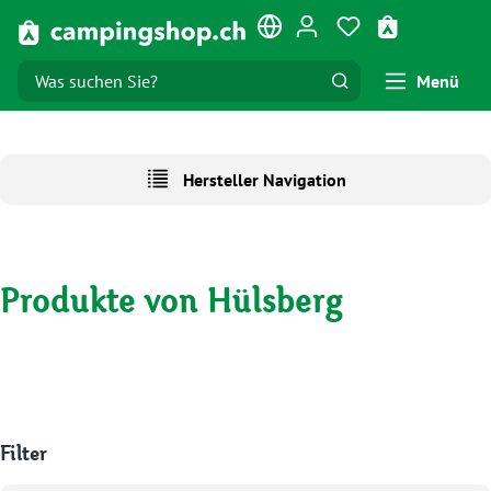
Zum Hauptinhalt springen
Du hast 0 Produk
Warenkorb e
Menü
Hersteller Navigation
Produkte von Hülsberg
Filter