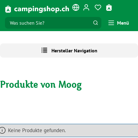
Zum Hauptinhalt springen
Du hast 0 Produk
Warenkorb e
Menü
Hersteller Navigation
Produkte von Moog
Keine Produkte gefunden.