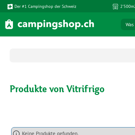
Der #1 Campingshop der Schweiz
2’500m2
 Hauptinhalt springen
Zur Suche springen
Zur Hauptnavigation springen
Produkte von Vitrifrigo
Keine Produkte gefunden.