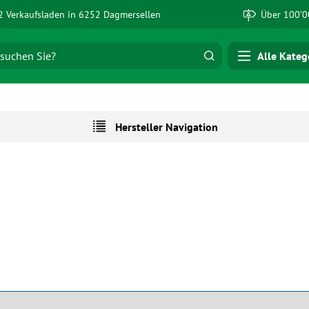
 Verkaufsladen in 6252 Dagmersellen
Über 100’0
Alle Kateg
Hersteller Navigation